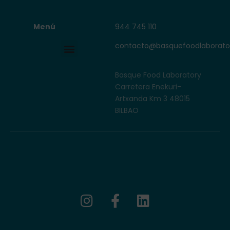
Menú
944 745 110
Basque Food Laboratory
contacto@basquefoodlaborato
Menú
Basque Food Laboratory
Carretera Enekuri-
Artxanda Km 3 48015
BILBAO
I
F
L
n
a
i
s
c
n