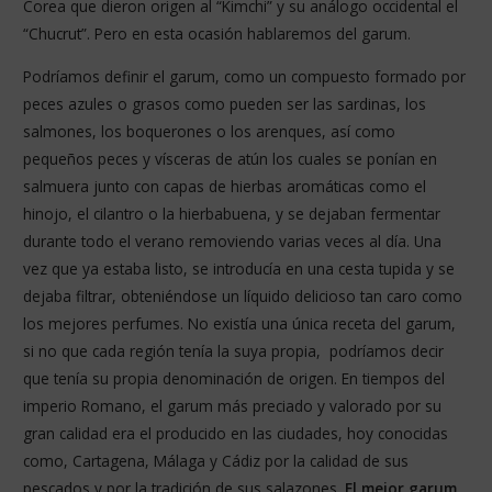
Corea que dieron origen al “Kimchi” y su análogo occidental el
“Chucrut”. Pero en esta ocasión hablaremos del garum.
Podríamos definir el garum, como un compuesto formado por
peces azules o grasos como pueden ser las sardinas, los
salmones, los boquerones o los arenques, así como
pequeños peces y vísceras de atún los cuales se ponían en
salmuera junto con capas de hierbas aromáticas como el
hinojo, el cilantro o la hierbabuena, y se dejaban fermentar
durante todo el verano removiendo varias veces al día. Una
vez que ya estaba listo, se introducía en una cesta tupida y se
dejaba filtrar, obteniéndose un líquido delicioso tan caro como
los mejores perfumes. No existía una única receta del garum,
si no que cada región tenía la suya propia, podríamos decir
que tenía su propia denominación de origen. En tiempos del
imperio Romano, el garum más preciado y valorado por su
gran calidad era el producido en las ciudades, hoy conocidas
como, Cartagena, Málaga y Cádiz por la calidad de sus
pescados y por la tradición de sus salazones.
El mejor garum