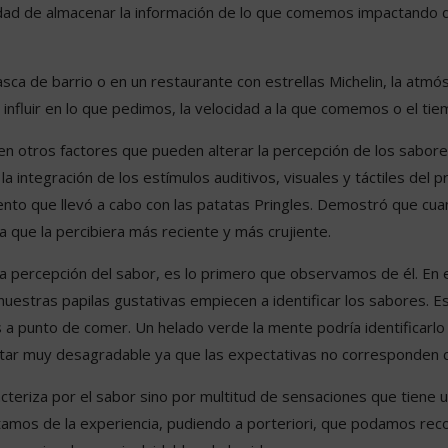
idad de almacenar la información de lo que comemos impactando di
a de barrio o en un restaurante con estrellas Michelin, la atmós
nfluir en lo que pedimos, la velocidad a la que comemos o el t
n otros factores que pueden alterar la percepción de los sabores
la integración de los estímulos auditivos, visuales y táctiles del 
imento que llevó a cabo con las patatas Pringles. Demostró que c
ía que la percibiera más reciente y más crujiente.
n la percepción del sabor, es lo primero que observamos de él. En
uestras papilas gustativas empiecen a identificar los sabores. 
 a punto de comer. Un helado verde la mente podría identificarl
ltar muy desagradable ya que las expectativas no corresponden co
racteriza por el sabor sino por multitud de sensaciones que tiene
tamos de la experiencia, pudiendo a porteriori, que podamos rec