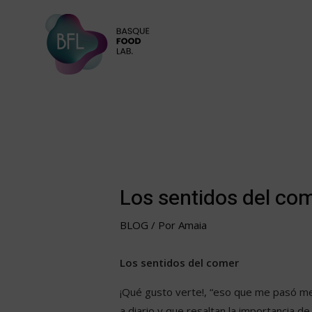
Ir
al
contenido
Los sentidos del co
BLOG
/ Por
Amaia
Los sentidos del comer
¡Qué gusto verte!, “eso que me pasó me 
a diario y que resaltan la importancia d