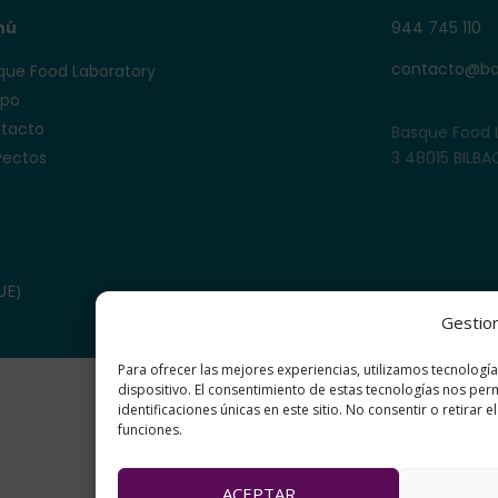
nú
944 745 110
contacto@ba
que Food Laboratory
ipo
tacto
Basque Food 
yectos
3 48015 BILBA
UE)
Gestio
Para ofrecer las mejores experiencias, utilizamos tecnologí
dispositivo. El consentimiento de estas tecnologías nos pe
identificaciones únicas en este sitio. No consentir o retirar 
funciones.
ACEPTAR