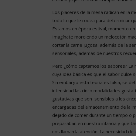
Los placeres de la mesa radican en la m
todo lo que le rodea para determinar q
Estamos en época estival, momento en el
Imagínate mordiendo un melocotón maduro,
cortar la carne jugosa, además de la se
sensoriales, además de nuestros recuer
Pero ¿cómo captamos los sabores? La m
cuya idea básica es que el sabor dulce se
Sin embargo esta teoría es falsa, se deb
intensidad las cinco modalidades gustati
gustativas que son sensibles a los cinc
encargadas del almacenamiento de la inf
dejado de comer durante un tiempo o pa
preparaban en nuestra infancia y que 
nos llaman la atención. La necesidad de