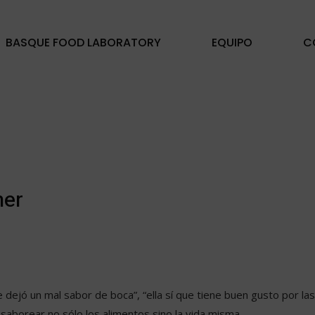
BASQUE FOOD LABORATORY
EQUIPO
C
mer
dejó un mal sabor de boca”, “ella sí que tiene buen gusto por la
e saborear no sólo los alimentos sino la vida misma.