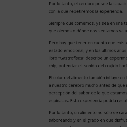
Por lo tanto, el cerebro posee la capac
con la que repetiremos la experiencia.
Siempre que comemos, ya sea en una tasc
que olemos o dónde nos sentamos va a i
Pero hay que tener en cuenta que existe
estado emocional, y en los últimos años 
libro “Gastrofísica” describe un exper
chip, potenciar el sonido del crujido hac
El color del alimento también influye e
a nuestro cerebro mucho antes de que n
percepción del sabor de lo que estamos
espinacas. Esta experiencia podría resu
Por lo tanto, un alimento no sólo se ca
saboreando y en el grado en que disfru