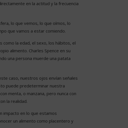
rectamente en la actitud y la frecuencia
fera, lo que vemos, lo que oímos, lo
iempo que vamos a estar comiendo.
 como la edad, el sexo, los hábitos, el
propio alimento. Charles Spence en su
uando una persona muerde una patata
 este caso, nuestros ojos envían señales
Esto puede predeterminar nuestra
o con menta, o manzana, pero nunca con
n la realidad.
 un impacto en lo que estamos
onocer un alimento como placentero y