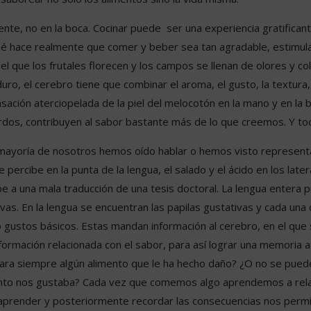
ente, no en la boca. Cocinar puede ser una experiencia gratifican
ué hace realmente que comer y beber sea tan agradable, estimul
 que los frutales florecen y los campos se llenan de olores y col
 el cerebro tiene que combinar el aroma, el gusto, la textura, el
nsación aterciopelada de la piel del melocotón en la mano y en la
dos, contribuyen al sabor bastante más de lo que creemos. Y to
ayoría de nosotros hemos oído hablar o hemos visto representa
 percibe en la punta de la lengua, el salado y el ácido en los late
e a una mala traducción de una tesis doctoral. La lengua entera p
vas. En la lengua se encuentran las papilas gustativas y cada una 
o gustos básicos. Estas mandan información al cerebro, en el que
ormación relacionada con el sabor, para así lograr una memoria a
ra siempre algún alimento que le ha hecho daño? ¿O no se puede 
tanto nos gustaba? Cada vez que comemos algo aprendemos a rela
 aprender y posteriormente recordar las consecuencias nos permite