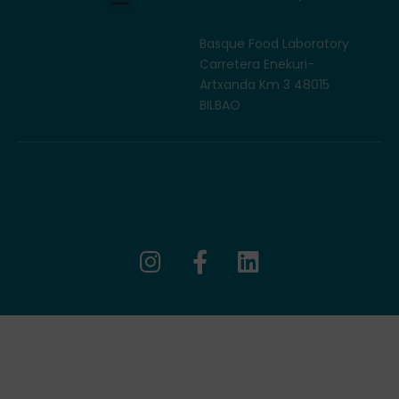
Basque Food Laboratory
Carretera Enekuri-
Artxanda Km 3 48015
BILBAO
I
F
L
n
a
i
s
c
n
t
e
k
a
b
e
g
o
d
r
o
i