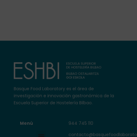
Basque Food Laboratory es el área
de
investigación e innovación gastronómica de la
Escuela Superior de Hostelería Bilbao.
Menú
944 745 110
Basque Food Laboratory
contacto@basquefoodlaborato
Menú