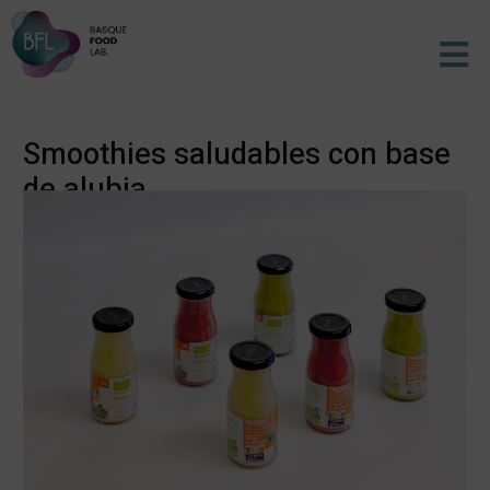
Ir
Men
al
contenido
Smoothies saludables con base
de alubia
Proyecto
/ Por
Amaia