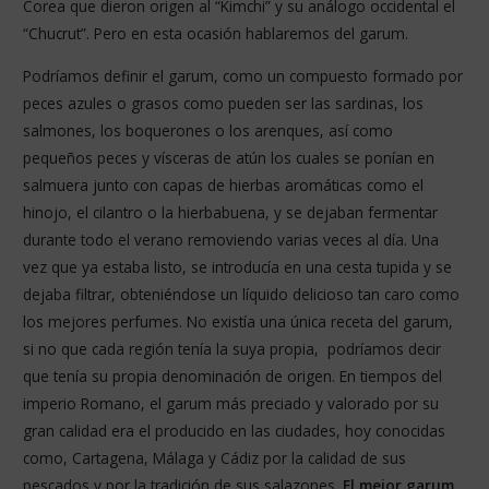
Corea que dieron origen al “Kimchi” y su análogo occidental el
“Chucrut”. Pero en esta ocasión hablaremos del garum.
Podríamos definir el garum, como un compuesto formado por
peces azules o grasos como pueden ser las sardinas, los
salmones, los boquerones o los arenques, así como
pequeños peces y vísceras de atún los cuales se ponían en
salmuera junto con capas de hierbas aromáticas como el
hinojo, el cilantro o la hierbabuena, y se dejaban fermentar
durante todo el verano removiendo varias veces al día. Una
vez que ya estaba listo, se introducía en una cesta tupida y se
dejaba filtrar, obteniéndose un líquido delicioso tan caro como
los mejores perfumes. No existía una única receta del garum,
si no que cada región tenía la suya propia, podríamos decir
que tenía su propia denominación de origen. En tiempos del
imperio Romano, el garum más preciado y valorado por su
gran calidad era el producido en las ciudades, hoy conocidas
como, Cartagena, Málaga y Cádiz por la calidad de sus
pescados y por la tradición de sus salazones.
El mejor garum