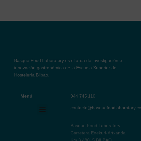
Basque Food Laboratory es el área
de investigación e
innovación gastronómica de la Escuela Superior de
Hostelería Bilbao.
Menú
944 745 110
Basque Food Laboratory
contacto@basquefoodlaboratory.c
Menú
Basque Food Laboratory
Carretera Enekuri-Artxanda
Km 3 48015 BILBAO